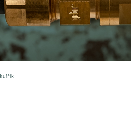
o zavření
kufřík