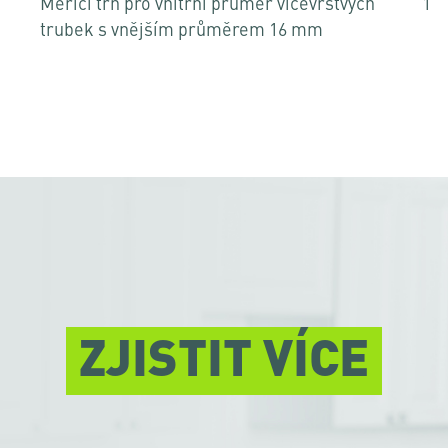
Měřicí trn pro vnitřní průměr vícevrstvých
1
trubek s vnějším průměrem 16 mm
ZJISTIT VÍCE