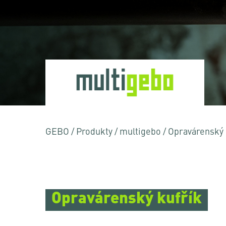
Stiskněte Enter pro vyhledávání nebo ESC pr
GEBO
/
Produkty
/
multigebo
/
Opravárenský 
Opravárenský kufřík