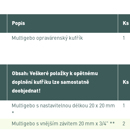
Popis
Ks
Multigebo opravárenský kufřík
1
Obsah: Veškeré položky k opětnému
doplnění kufříku lze samostatně
Ks
doobjednat!
Multigebo s nastavitelnou délkou 20 x 20 mm
1
*
Multigebo s vnějším závitem 20 mm x 3/4" **
2