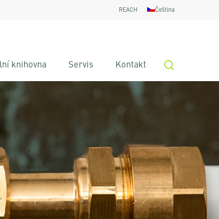
REACH
Čeština
search
lní knihovna
Servis
Kontakt