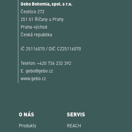
Gebo Bohemia, spol. s r.o.
Čestlice 272
251 01 Říčany u Prahy
Praha-východ
Česká republika
IČ 25116070 / DIČ CZ25116070
Telefon:
+420 736 232 392
E.
gebo@gebo.cz
www.gebo.cz
O NÁS
SERVIS
Produkty
REACH