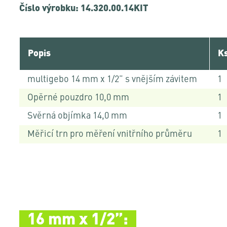
Číslo výrobku: 14.320.00.14KIT
Popis
K
multigebo 14 mm x 1/2” s vnějším závitem
1
Opěrné pouzdro 10,0 mm
1
Svěrná objímka 14,0 mm
1
Měřicí trn pro měření vnitřního průměru
1
16 mm x 1/2”: