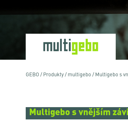
GEBO
/
Produkty
/
multigebo
/
Multigebo s v
Multigebo s vnějším záv
Stiskněte Enter pro vyhledávání nebo ESC pr