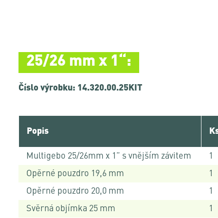
25/26 mm x 1“:
Číslo výrobku: 14.320.00.25KIT
Popis
K
Multigebo 25/26mm x 1” s vnějším závitem
1
Opěrné pouzdro 19,6 mm
1
Opěrné pouzdro 20,0 mm
1
Svěrná objímka 25 mm
1