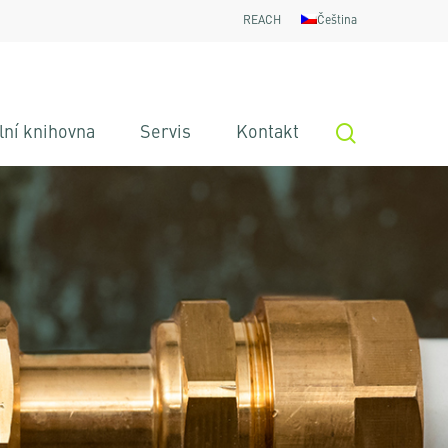
REACH
Čeština
search
lní knihovna
Servis
Kontakt