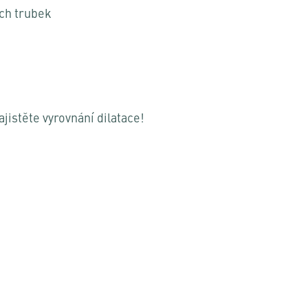
ých trubek
jistěte vyrovnání dilatace!