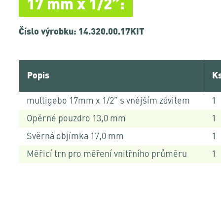
17 mm x 1/2”:
Číslo výrobku: 14.320.00.17KIT
Popis
K
multigebo 17mm x 1/2” s vnějším závitem
1
Opěrné pouzdro 13,0 mm
1
Svěrná objímka 17,0 mm
1
Měřicí trn pro měření vnitřního průměru
1