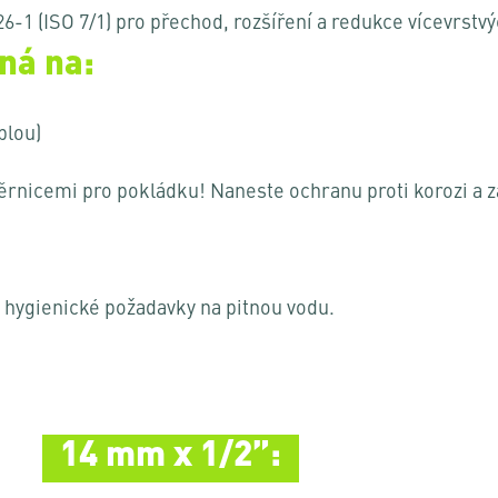
6-1 (ISO 7/1) pro přechod, rozšíření a redukce vícevrstv
ná na:
plou)
ěrnicemi pro pokládku! Naneste ochranu proti korozi a za
í hygienické požadavky na pitnou vodu.
14 mm x 1/2”: