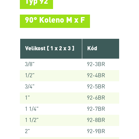
Typ 92
90° Koleno M x F
Velikost [ 1 x 2 x 3 ]
Kód
3/8"
92-3BR
1/2"
92-4BR
3/4"
92-5BR
1"
92-6BR
1 1/4"
92-7BR
1 1/2"
92-8BR
2"
92-9BR