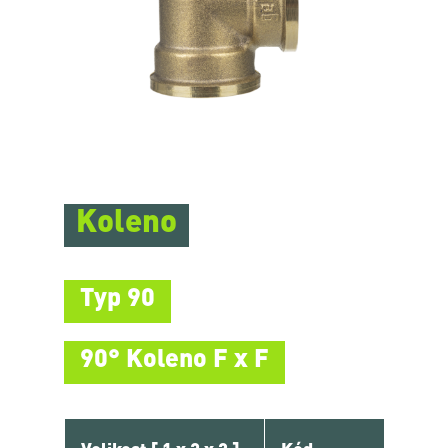
Koleno
Typ 90
90° Koleno F x F