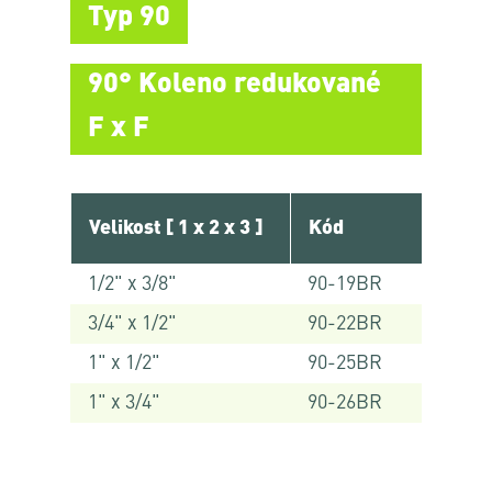
Typ 90
90° Koleno redukované
F x F
Velikost [ 1 x 2 x 3 ]
Kód
1/2" x 3/8"
90-19BR
3/4" x 1/2"
90-22BR
1" x 1/2"
90-25BR
1" x 3/4"
90-26BR