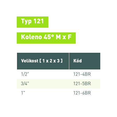
Typ 121
Koleno 45° M x F
Velikost [ 1 x 2 x 3 ]
Kód
1/2"
121-4BR
3/4"
121-5BR
1"
121-6BR