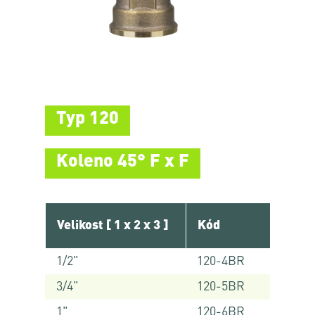
Typ 120
Koleno 45° F x F
Velikost [ 1 x 2 x 3 ]
Kód
1/2"
120-4BR
3/4"
120-5BR
1"
120-6BR