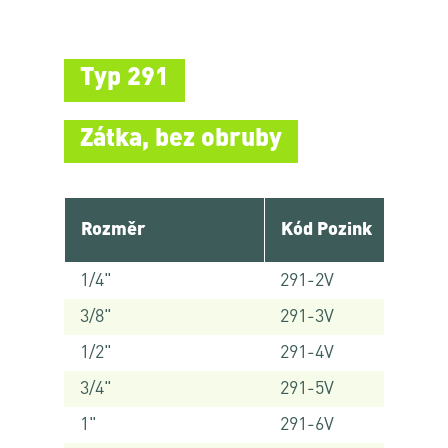
Typ 291
Zátka, bez obruby
Rozměr
Kód Pozink
1/4"
291-2V
3/8"
291-3V
1/2"
291-4V
3/4"
291-5V
1"
291-6V