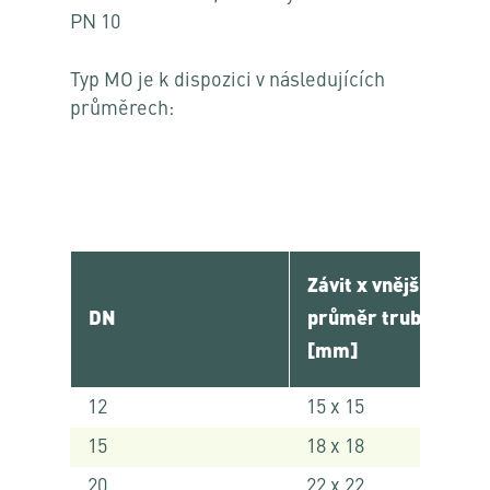
PN 10
Typ MO je k dispozici v následujících
průměrech:
Závit x vnější
DN
průměr trubky-Ø
[mm]
12
15 x 15
15
18 x 18
20
22 x 22