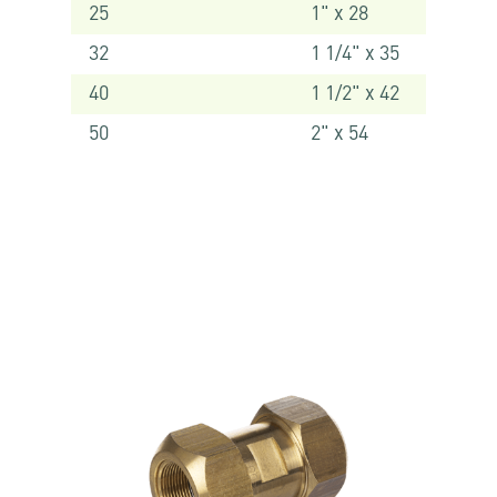
25
1" x 28
32
1 1/4" x 35
40
1 1/2" x 42
50
2" x 54