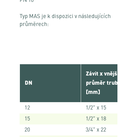
PN 10
Typ MAS je k dispozici v následujících
průměrech:
Závit x vnější
DN
průměr trubky-Ø
[mm]
12
1/2" x 15
15
1/2" x 18
20
3/4" x 22